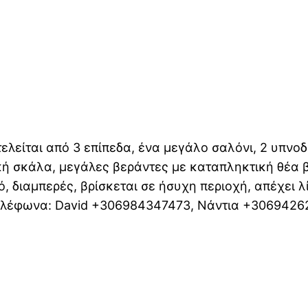
τελείται από 3 επίπεδα, ένα μεγάλο σαλόνι, 2 υπνοδ
κή σκάλα, μεγάλες βεράντες με καταπληκτική θέα 
νό, διαμπερές, βρίσκεται σε ήσυχη περιοχή, απέχει 
τηλέφωνα: David +306984347473, Νάντια +306942