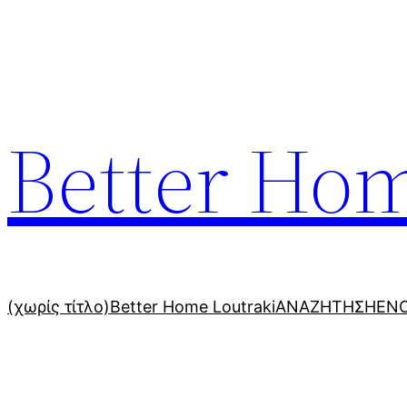
Μετάβαση
στο
περιεχόμενο
Better Hom
(χωρίς τίτλο)
Better Home Loutraki
ΑΝΑΖΗΤΗΣΗ
ΕΝΟ